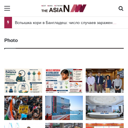
Menu
И
Вспышка кори в Бангладеш: число случаев заражения среди взрослого населения растет
Photo