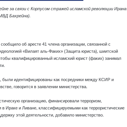
ейне за связи с Корпусом стражей исламской революции Ирана
МВД Бахрейна).
 сообщило об аресте 41 члена организации, связанной с
идеологией «Вилаят аль-Факих» (Защита юриста), шиитской
, чтобы квалифицированный исламский юрист (факих) занимал
ти.
е, были идентифицированы как посредники между КСИР и
встве, говорится в заявлении министерства.
стическую организацию, финансировали терроризм,
и в Ираке и Ливане, классифицируемыми как террористические
ддержку этой деятельности, добавило министерство.