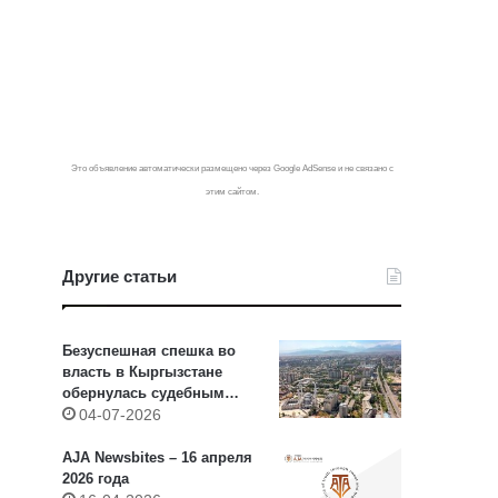
Это объявление автоматически размещено через Google AdSense и не связано с
этим сайтом.
Другие статьи
Безуспешная спешка во
власть в Кыргызстане
обернулась судебным
приговором
04-07-2026
AJA Newsbites – 16 апреля
2026 года