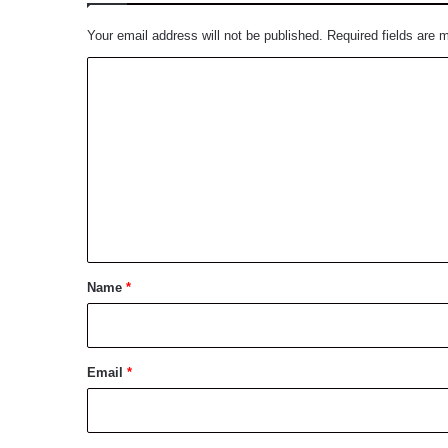
Your email address will not be published.
Required fields are
C
o
m
m
e
n
t
*
Name
*
Email
*