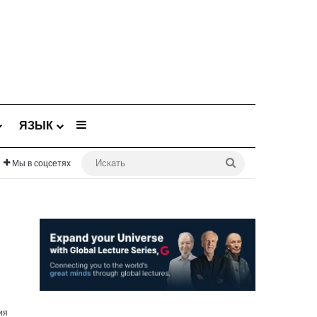
Sidebar
ЯЗЫК
Искать
Мы в соцсетях
ия