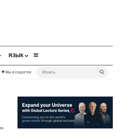
Sidebar
ЯЗЫК
Искать
Мы в соцсетях
ия