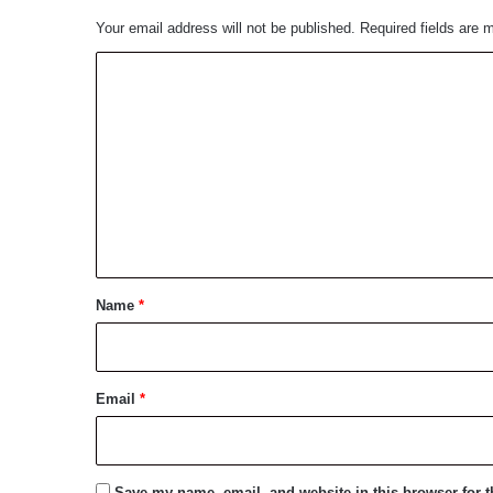
Your email address will not be published.
Required fields are
C
o
m
m
e
n
t
*
Name
*
Email
*
Save my name, email, and website in this browser for 