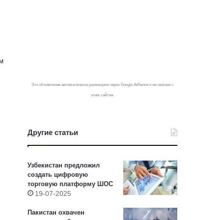
м
Это объявление автоматически размещено через Google AdSense и не связано с
этим сайтом.
Другие статьи
Узбекистан предложил
создать цифровую
торговую платформу ШОС
19-07-2025
Пакистан охвачен