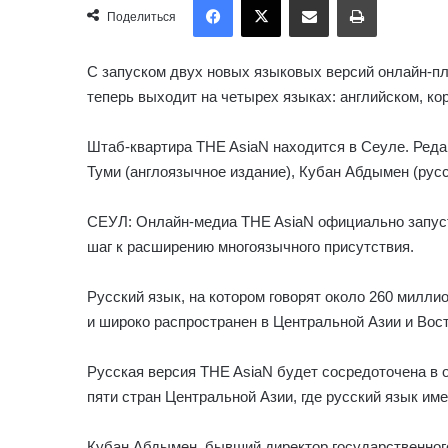
Поделиться
С запуском двух новых языковых версий онлайн-пл
теперь выходит на четырех языках: английском, ко
Штаб-квартира THE AsiaN находится в Сеуле. Ред
Туми (англоязычное издание), Кубан Абдымен (русс
СЕУЛ: Онлайн-медиа THE AsiaN официально запуст
шаг к расширению многоязычного присутствия.
Русский язык, на котором говорят около 260 миллио
и широко распространен в Центральной Азии и Вос
Русская версия THE AsiaN будет сосредоточена в 
пяти стран Центральной Азии, где русский язык име
Кубан Абдымен, бывший директор государственног