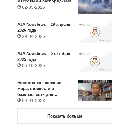
массовыми беспорядками
02-03-2026
AJA Newsbites – 29 апреля
2026 года
29-04-2026
AJA Newsbites – 5 октября
2025 года
05-10-2025
Новогоднее послание
мира, стойкости и
безопасности для
журналистов всего мира
09-01-2026
Президента AJA Софал
Чхай
Показать больше