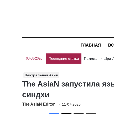
ГЛАВНАЯ
ВС
08-08-2026
Последние статьи
Центральная Азия
The AsiaN запустила яз
синдхи
The AsiaN Editor
11-07-2025
Facebook
X
Отправить по имейл
Печать