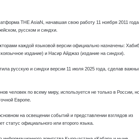
атформа THE AsiaN, начавшая свою работу 11 ноября 2011 года
рейском, русском и синдхи.
акторами каждой языковой версии официально назначены: Хаби
коязычное издание) и Насир Айджаз (издание на синдхи).
ила русскую и синдхи версии 11 июля 2025 года, сделав важны
нов человек по всему миру, используется не только в России, н
точной Европе.
основном на освещении событий и представлении взглядов из
ет статус официального или второго языка.
о информационного агентства Кыргызстана «Кабар» и ныне