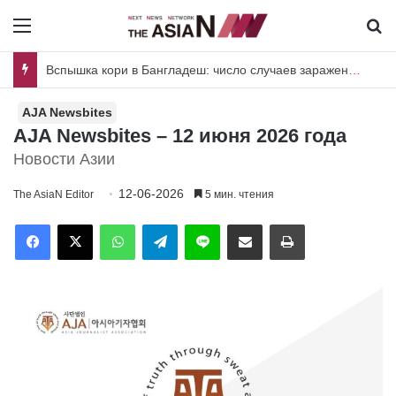
Menu
И
Пакистан и Шри-Ланка объединяют усилия для совместных исследований вредителей риса и плодовых культур
AJA Newsbites
AJA Newsbites – 12 июня 2026 года
Новости Азии
12-06-2026
The AsiaN Editor
5 мин. чтения
Facebook
X
WhatsApp
Telegram
Line
Отправить по имейл
Печать