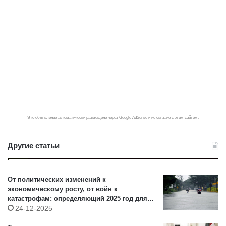
Это объявление автоматически размещено через Google AdSense и не связано с этим сайтом.
Другие статьи
От политических изменений к
экономическому росту, от войн к
катастрофам: определяющий 2025 год для
Азии (VI) – Шри Ланка
24-12-2025