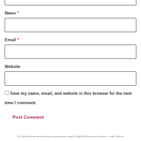
t
*
Name
*
Email
*
Website
Save my name, email, and website in this browser for the next
time I comment.
Это объявление автоматически размещено через Google AdSense и не связано с этим сайтом.