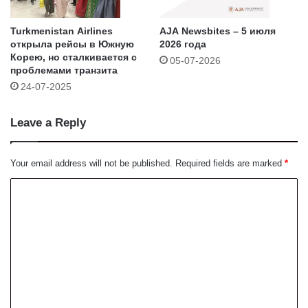
Turkmenistan Airlines
AJA Newsbites – 5 июля
открыла рейсы в Южную
2026 года
Корею, но сталкивается с
05-07-2026
проблемами транзита
24-07-2025
Leave a Reply
Your email address will not be published.
Required fields are marked
*
C
o
m
m
e
n