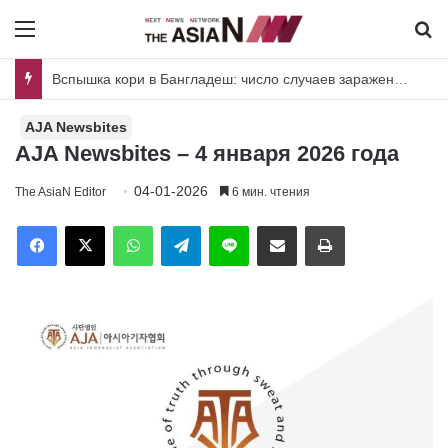
Menu
И
Пакистан и Шри-Ланка объединяют усилия для совместных исследований вредителей риса и плодовых культур
AJA Newsbites
AJA Newsbites – 4 января 2026 года
04-01-2026
The AsiaN Editor
6 мин. чтения
Facebook
X
WhatsApp
Telegram
Line
Отправить по имейл
Печать