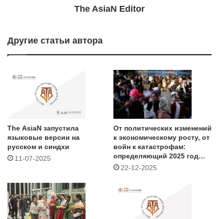
The AsiaN Editor
Другие статьи автора
The AsiaN запустила
От политических изменений
языковые версии на
к экономическому росту, от
русском и синдхи
войн к катастрофам:
определяющий 2025 год
11-07-2025
для Азии (IV) – Пакистан
22-12-2025