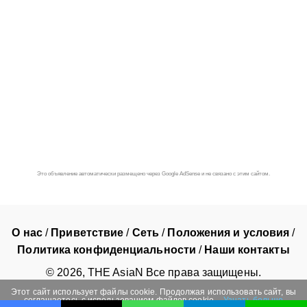
Это объявление автоматически размещено через Google AdSense и не связано с этим сайтом.
О нас
/
Приветствие
/
Сеть
/
Положения и условия
/
Политика конфиденциальности
/
Наши контакты
©
2026
, THE AsiaN Все права защищены.
Этот сайт использует файлы cookie. Продолжая использовать сайт, вы
соглашаетесь с использованием файлов cookie.
Узнать больше