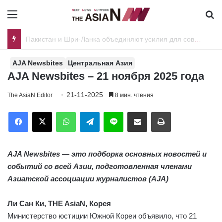
Menu
И
Индийская молодежь преодолевает стереотипы – фактор неожиданности
AJA Newsbites
Центральная Азия
AJA Newsbites – 21 ноября 2025 года
21-11-2025
The AsiaN Editor
8 мин. чтения
Facebook
X
WhatsApp
Telegram
Line
Отправить по имейл
Печать
AJA Newsbites — это подборка основных новостей и
событий со всей Азии, подготовленная членами
Азиатской ассоциации журналистов (AJA)
Ли Сан Ки, THE AsiaN, Корея
Министерство юстиции Южной Кореи объявило, что 21