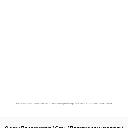
Это объявление автоматически размещено через Google AdSense и не связано с этим сайтом.