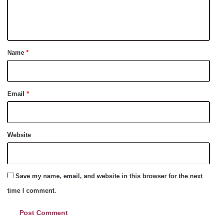
e
n
t
*
Name
*
Email
*
Website
Save my name, email, and website in this browser for the next
time I comment.