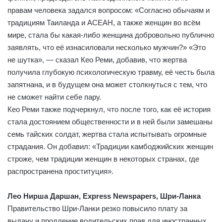
правам человека задался вопросом: «Согласно обычаям и
традициям Таиланда и АСЕАН, а также женщин во всём
мире, стала бы какая-либо женщина добровольно публично
заявлять, что её изнасиловали несколько мужчин?» «Это
не шутка», — сказал Кео Реми, добавив, что жертва
получила глубокую психологическую травму, её честь была
запятнана, и в будущем она может столкнуться с тем, что
не сможет найти себе пару.
Кео Реми также подчеркнул, что после того, как её история
стала достоянием общественности и в ней были замешаны
семь тайских солдат, жертва стала испытывать огромные
страдания. Он добавил: «Традиции камбоджийских женщин
строже, чем традиции женщин в некоторых странах, где
распространена проституция».
Лео Нирша Даршан, Express Newspapers, Шри-Ланка
Правительство Шри-Ланки резко повысило плату за
выдачу и продление водительских прав для иностранных