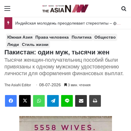
Menu
И
Индийская молодежь преодолевает стереотипы – фактор неожиданности
Южная Азия
Права человека
Политика
Общество
Люди
Стиль жизни
Пакистан: один муж, тысячи жен
Тысячи женщин-получательниц пособий были
привязаны к одному мужскому удостоверению
личности для оформления финансовых выплат.
08-07-2026
The AsiaN Editor
3 мин. чтения
Facebook
X
WhatsApp
Telegram
Line
Отправить по имейл
Печать