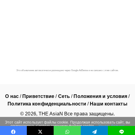
Это объявление автоматически размещено через Google AdSense и не связано с этим сайтом.
О нас
/
Приветствие
/
Сеть
/
Положения и условия
/
Политика конфиденциальности
/
Наши контакты
©
2026
, THE AsiaN Все права защищены.
Этот сайт использует файлы cookie. Продолжая использовать сайт, вы
соглашаетесь с использованием файлов cookie.
Узнать больше
ОК