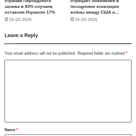
странам Персидского
отрицает обвинения в
залива в 83% случаев,
поощрении эскалации
оставляя Израилю 17%
войны между США и
Ираном
26-03-2026
25-03-2026
Leave a Reply
Your email address will not be published.
Required fields are marked
*
C
o
m
m
e
n
t
*
Name
*