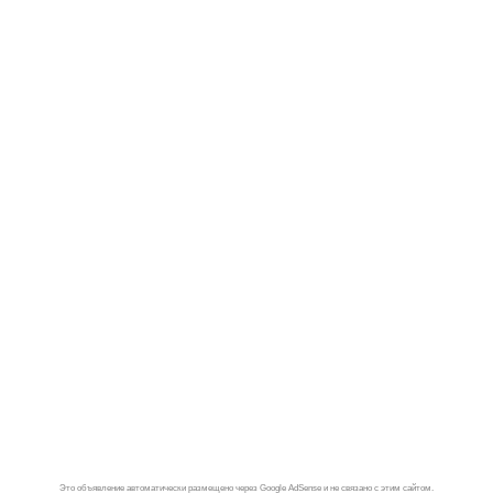
Это объявление автоматически размещено через Google AdSense и не связано с этим сайтом.