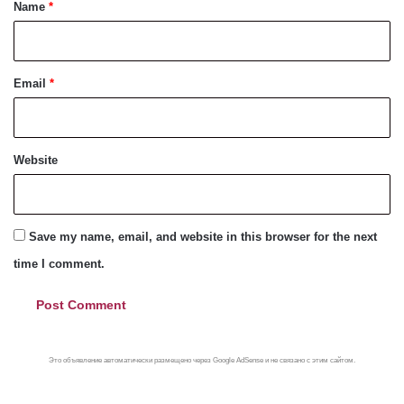
*
Name
*
Email
*
Website
Save my name, email, and website in this browser for the next
time I comment.
Это объявление автоматически размещено через Google AdSense и не связано с этим сайтом.