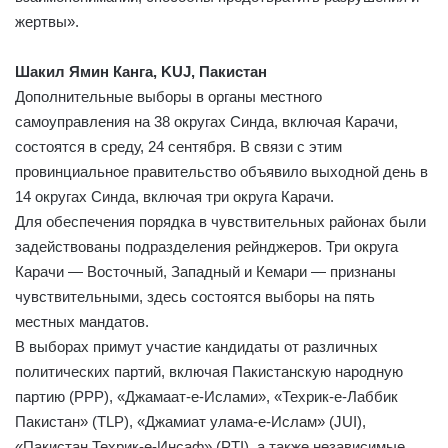
жертвы».
Шакил Ямин Канга, KUJ, Пакистан
Дополнительные выборы в органы местного
самоуправления на 38 округах Синда, включая Карачи,
состоятся в среду, 24 сентября. В связи с этим
провинциальное правительство объявило выходной день в
14 округах Синда, включая три округа Карачи.
Для обеспечения порядка в чувствительных районах были
задействованы подразделения рейнджеров. Три округа
Карачи — Восточный, Западный и Кемари — признаны
чувствительными, здесь состоятся выборы на пять
местных мандатов.
В выборах примут участие кандидаты от различных
политических партий, включая Пакистанскую народную
партию (PPP), «Джамаат-е-Ислами», «Техрик-е-Лаббик
Пакистан» (TLP), «Джамиат улама-е-Ислам» (JUI),
«Пакистан Техрик-е-Инсаф» (PTI), а также независимые