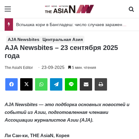
Menu
И
Пакистан и Шри-Ланка объединяют усилия для совместных исследований вредителей риса и плодовых культур
AJA Newsbites
Центральная Азия
AJA Newsbites – 23 сентября 2025
года
23-09-2025
The AsiaN Editor
5 мин. чтения
Facebook
X
WhatsApp
Telegram
Line
Отправить по имейл
Печать
AJA Newsbites — это подборка основных новостей и
событий из Азии, подготовленная членами
Ассоциации журналистов Азии (AJA).
Ли Сан-ки, THE AsiaN, Корея