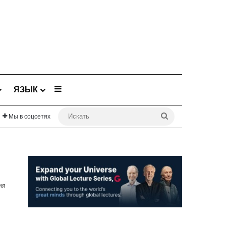
Sidebar
ЯЗЫК
Искать
Мы в соцсетях
ия