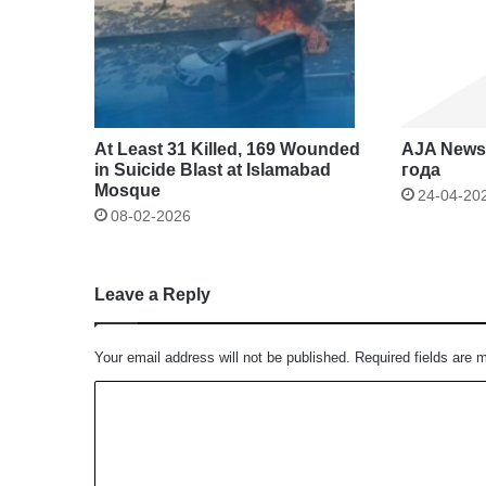
At Least 31 Killed, 169 Wounded
AJA Newsb
in Suicide Blast at Islamabad
года
Mosque
24-04-20
08-02-2026
Leave a Reply
Your email address will not be published.
Required fields are
C
o
m