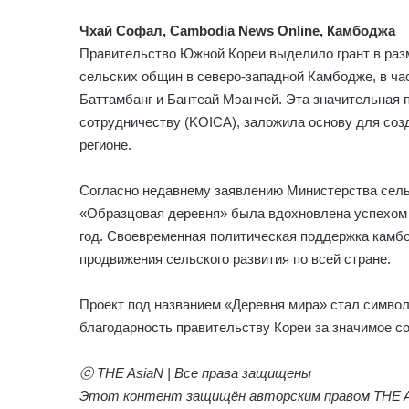
Чхай Софал, Cambodia News Online, Камбоджа
Правительство Южной Кореи выделило грант в раз
сельских общин в северо-западной Камбодже, в ча
Баттамбанг и Бантеай Мэанчей. Эта значительная
сотрудничеству (KOICA), заложила основу для соз
регионе.
Согласно недавнему заявлению Министерства сель
«Образцовая деревня» была вдохновлена успехом 
год. Своевременная политическая поддержка камб
продвижения сельского развития по всей стране.
Проект под названием «Деревня мира» стал симво
благодарность правительству Кореи за значимое со
ⓒ THE AsiaN | Все права защищены
Этот контент защищён авторским правом THE As