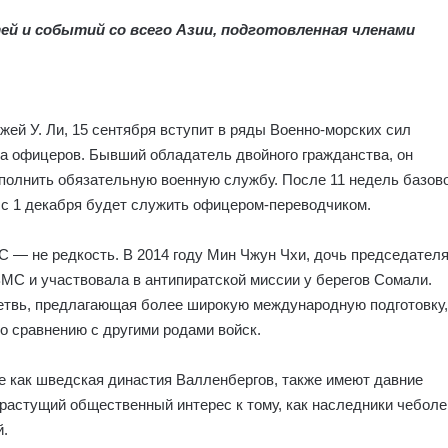
ей и событий со всего Азии, подготовленная членами
жей У. Ли, 15 сентября вступит в ряды Военно-морских сил
ра офицеров. Бывший обладатель двойного гражданства, он
ыполнить обязательную военную службу. После 11 недель базов
и с 1 декабря будет служить офицером-переводчиком.
 — не редкость. В 2014 году Мин Чжун Чхи, дочь председател
МС и участвовала в антипиратской миссии у берегов Сомали.
ветвь, предлагающая более широкую международную подготовку,
о сравнению с другими родами войск.
е как шведская династия Валленбергов, также имеют давние
растущий общественный интерес к тому, как наследники чеболе
й.