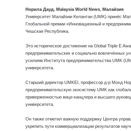
Норила Дауд, Malaysia World News, Малайзия
Университет Малайзии Келантан (UMK) принёс Мал
Глобальной премии «Инновационный и предпринимат
Чешская Республика.
Это историческое достижение на Global Triple E A
предпринимательских и социально вовлечённых ун
усилиям Института предпринимательства UMK (UMK
университета.
Старший директор UMKEI, профессор д-р Мохд Нор
предпринимательскую экосистему UMK как глобаль
приверженностью вице-канцлера и высшего руково
университета.
Он также отметил важную поддержку Центра управ
укрепить пути коммерциализации результатов нау