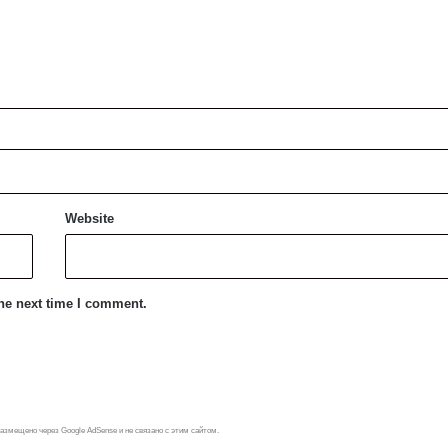
Website
the next time I comment.
азмещено через Google AdSense и не связано с этим сайтом.