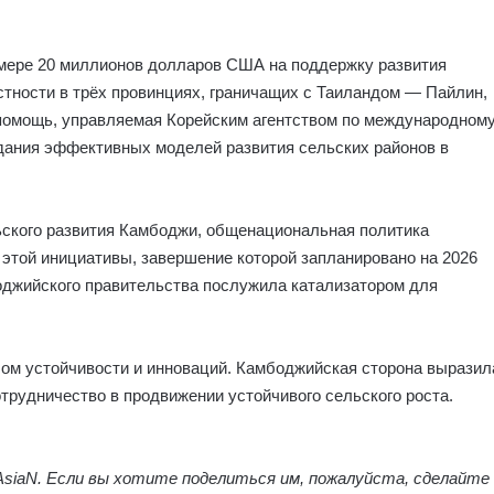
мере 20 миллионов долларов США на поддержку развития
стности в трёх провинциях, граничащих с Таиландом — Пайлин,
 помощь, управляемая Корейским агентством по международном
дания эффективных моделей развития сельских районов в
ского развития Камбоджи, общенациональная политика
этой инициативы, завершение которой запланировано на 2026
оджийского правительства послужила катализатором для
лом устойчивости и инноваций. Камбоджийская сторона выразил
трудничество в продвижении устойчивого сельского роста.
iaN. Если вы хотите поделиться им, пожалуйста, сделайте