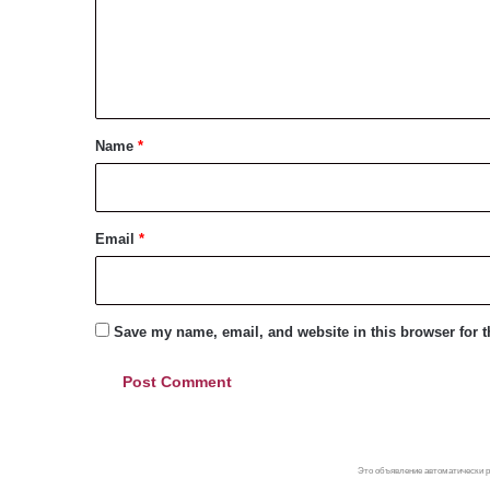
m
e
n
t
*
Name
*
Email
*
Save my name, email, and website in this browser for 
Это объявление автоматически р