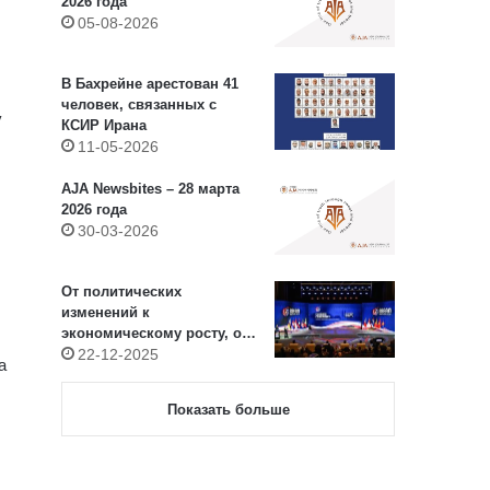
2026 года
05-08-2026
В Бахрейне арестован 41
человек, связанных с
у
КСИР Ирана
11-05-2026
AJA Newsbites – 28 марта
2026 года
30-03-2026
От политических
изменений к
экономическому росту, от
войн к катастрофам:
22-12-2025
а
определяющий 2025 год
для Азии (I) – Юго-
Показать больше
Восточная Азия