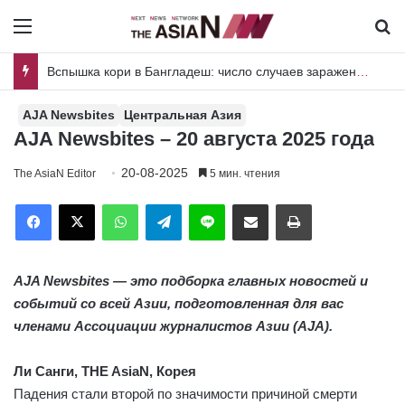
Menu
И
Пакистан и Шри-Ланка объединяют усилия для совместных исследований вредителей риса и плодовых культур
AJA Newsbites
Центральная Азия
AJA Newsbites – 20 августа 2025 года
20-08-2025
The AsiaN Editor
5 мин. чтения
Facebook
X
WhatsApp
Telegram
Line
Отправить по имейл
Печать
AJA Newsbites — это подборка главных новостей и
событий со всей Азии, подготовленная для вас
членами Ассоциации журналистов Азии (AJA).
Ли Санги, THE AsiaN, Корея
Падения стали второй по значимости причиной смерти