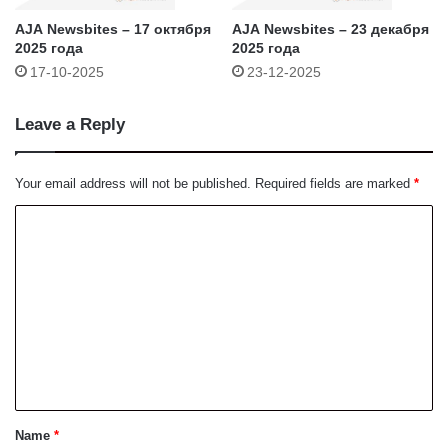
AJA Newsbites – 17 октября
AJA Newsbites – 23 декабря
2025 года
2025 года
17-10-2025
23-12-2025
Leave a Reply
Your email address will not be published.
Required fields are marked
*
C
o
m
m
e
n
t
*
Name
*