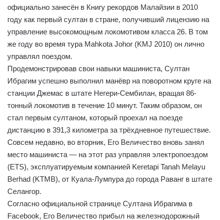
официально занесён в Книгу рекордов Малайзии в 2010
году как первый султан в стране, получивший лицензию на
управление высокомощным локомотивом класса 26. В том
же году во время тура Mahkota Johor (KMJ 2010) он лично
управлял поездом.
Продемонстрировав свои навыки машиниста, Султан
Ибрагим успешно выполнил манёвр на поворотном круге на
станции Джемас в штате Негери-Сембилан, вращая 86-
тонный локомотив в течение 10 минут. Таким образом, он
стал первым султаном, который проехал на поезде
дистанцию в 391,3 километра за трёхдневное путешествие.
Совсем недавно, во вторник, Его Величество вновь занял
место машиниста — на этот раз управляя электропоездом
(ETS), эксплуатируемым компанией Keretapi Tanah Melayu
Berhad (KTMB), от Куала-Лумпура до города Раванг в штате
Селангор.
Согласно официальной странице Султана Ибрагима в
Facebook, Его Величество прибыл на железнодорожный