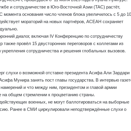
ужбе и сотрудничестве в Юго-Восточной Азии (TAC) растёт,
С момента основания число членов блока увеличилось с 5 до 10
 действует мораторий на новых партнёров, АСЕАН сохраняет
дуально.
оронний диалог, включая IV Конференцию по сотрудничеству
р также провёл 15 двусторонних переговоров с коллегами из
м укрепления сотрудничества и решения глобальных вызовов.
г слухи о возможной отставке президента Асифа Али Зардари
сифа Мунира занять пост главы государства. В интервью газет
 намерений и что между ним, президентом и главой армии
 на общем стремлении к процветанию страны.
 действующих военных, не могут баллотироваться на выборные
енсию. Ранее в СМИ циркулировали неподтверждённые слухи о