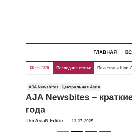
ГЛАВНАЯ
ВС
09-08-2026
Последние статьи
AJA Newsbites
Центральная Азия
AJA Newsbites – кратки
года
The AsiaN Editor
13-07-2025
Facebook
X
Отправить по имейл
Печать