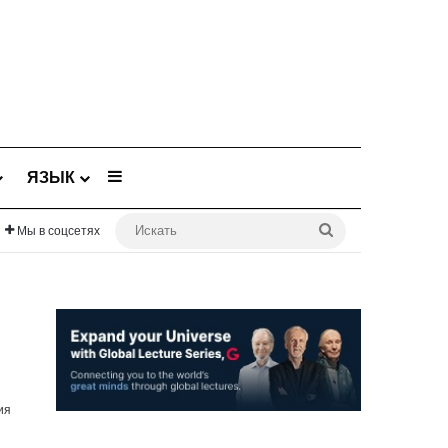
Sidebar
ЯЗЫК
Искать
Мы в соцсетях
ия