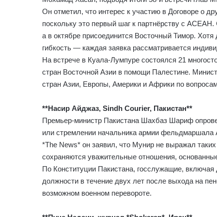
Он отметил, что интерес к участию в Договоре о др
поскольку это первый шаг к партнёрству с АСЕАН. 
а в октябре присоединится Восточный Тимор. Хотя
гибкость — каждая заявка рассматривается индиви
На встрече в Куала-Лумпуре состоялся 21 многост
стран Восточной Азии в помощи Палестине. Минист
стран Азии, Европы, Америки и Африки по вопроса
**Насир Айджаз, Sindh Courier, Пакистан**
Премьер-министр Пакистана Шахбаз Шариф опровер
или стремлении начальника армии фельдмаршала А
*The News* он заявил, что Мунир не выражал таких
сохраняются уважительные отношения, основанные
По Конституции Пакистана, госслужащие, включая
должности в течение двух лет после выхода на п
возможном военном перевороте.