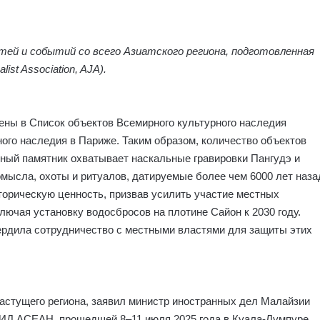
стей и событий со всего Азиатского региона, подготовленная
st Association, AJA).
ны в Список объектов Всемирного культурного наследия
го наследия в Париже. Таким образом, количество объектов
нный памятник охватывает наскальные гравировки Пангудэ и
ысла, охоты и ритуалов, датируемые более чем 6000 лет наза
рическую ценность, призвав усилить участие местных
ючая установку водосбросов на плотине Сайон к 2030 году.
ердила сотрудничество с местными властями для защиты этих
астущего региона, заявил министр иностранных дел Малайзии
МИД АСЕАН, прошедшей 8–11 июля 2025 года в Куала-Лумпуре.