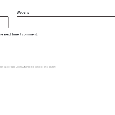
Website
the next time I comment.
азмещено через Google AdSense и не связано с этим сайтом.