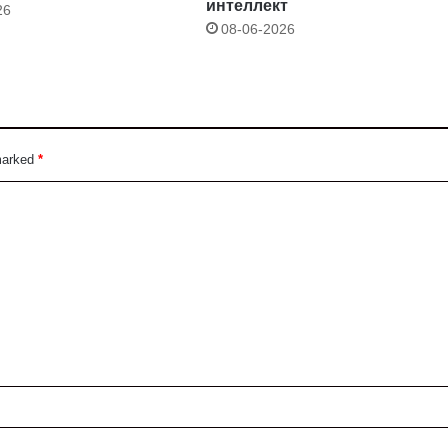
интеллект
26
08-06-2026
 marked
*