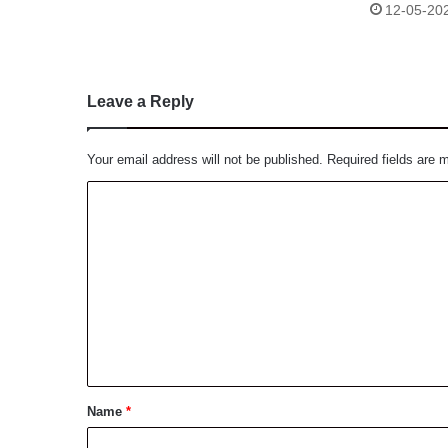
12-05-20
Leave a Reply
Your email address will not be published.
Required fields are
C
o
m
m
e
n
t
*
Name
*