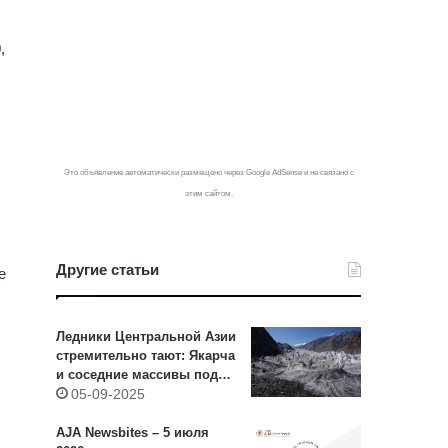
,
Это объявление автоматически размещено через Google AdSense и не связано с
этим сайтом.
Другие статьи
е
Ледники Центральной Азии
стремительно тают: Якарча
и соседние массивы под
угрозой
05-09-2025
AJA Newsbites – 5 июля