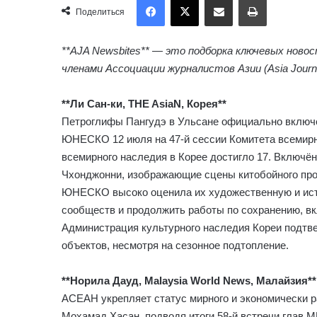
Поделиться
**AJA Newsbites** — это подборка ключевых ново
членами Ассоциации журналистов Азии (Asia Journali
**Ли Сан-ки, THE AsiaN, Корея**
Петроглифы Пангудэ в Ульсане официально включе
ЮНЕСКО 12 июля на 47-й сессии Комитета всемирно
всемирного наследия в Корее достигло 17. Включё
Чхонджонни, изображающие сцены китобойного пром
ЮНЕСКО высоко оценила их художественную и исто
сообществ и продолжить работы по сохранению, вкл
Администрация культурного наследия Кореи подтв
объектов, несмотря на сезонное подтопление.
**Норила Дауд, Malaysia World News, Малайзия**
АСЕАН укрепляет статус мирного и экономически р
Мохамад Хасан, подводя итоги 58-й встречи глав 