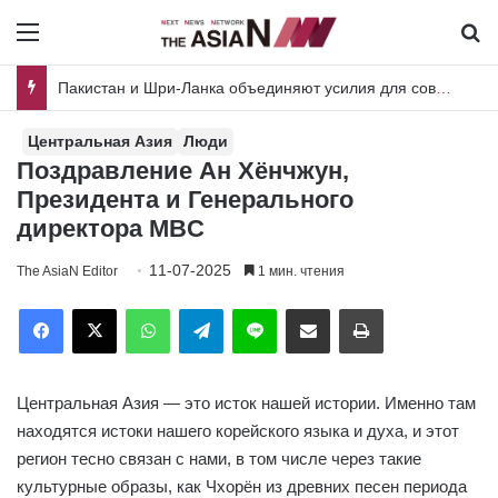
Menu
И
Пакистан и Шри-Ланка объединяют усилия для совместных исследований вредителей риса и плодовых культур
Центральная Азия
Люди
Поздравление Ан Хёнчжун,
Президента и Генерального
директора MBC
11-07-2025
The AsiaN Editor
1 мин. чтения
Facebook
X
WhatsApp
Telegram
Line
Отправить по имейл
Печать
Центральная Азия — это исток нашей истории. Именно там
находятся истоки нашего корейского языка и духа, и этот
регион тесно связан с нами, в том числе через такие
культурные образы, как Чхорён из древних песен периода