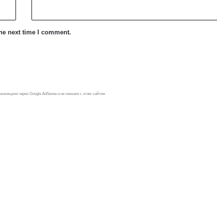
the next time I comment.
азмещено через Google AdSense и не связано с этим сайтом.