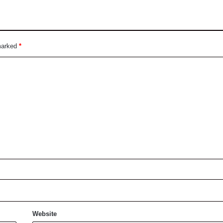
 marked
*
Website