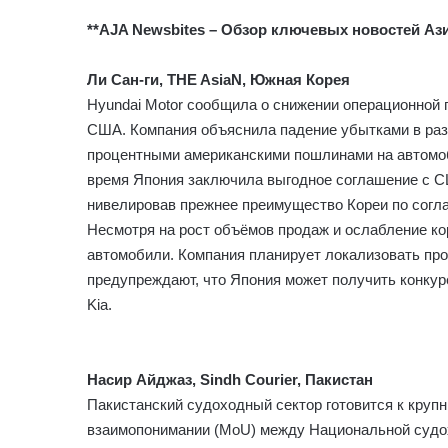
**AJA Newsbites – Обзор ключевых новостей Ази
Ли Сан-ги, THE AsiaN, Южная Корея
Hyundai Motor сообщила о снижении операционной п
США. Компания объяснила падение убытками в раз
процентными американскими пошлинами на автомоби
время Япония заключила выгодное соглашение с С
нивелировав прежнее преимущество Кореи по сог
Несмотря на рост объёмов продаж и ослабление кор
автомобили. Компания планирует локализовать про
предупреждают, что Япония может получить конкур
Kia.
Насир Айджаз, Sindh Courier, Пакистан
Пакистанский судоходный сектор готовится к кру
взаимопонимании (MoU) между Национальной судох