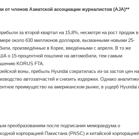
и от членов Азиатской ассоциации журналистов (AJA)**
рибыли за второй квартал на 15,8%, несмотря на рост продаж в
мере около 630 миллионов долларов, вызванными новыми 25-
ли, произведённые в Корее, введёнными с апреля. В то же
ША о 15-процентной пошлине на автомобили, тем самым
лашению KORUS FTA.
ейской воны, прибыль Hyundai сократилась из-за застоя цен на
изводство автозапчастей и снизить издержки. Однако аналитик
ентное преимущество на американском рынке, в ущерб Hyundai 
пным преобразованиям после подписания меморандума о
одной корпорацией Пакистана (PNSC) и китайской корпорацие