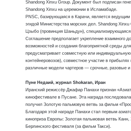
Shandong Xinxu Group. Документ был подписан ге
Shandong Xinxu на церемонии в Исламабаде.
PNSC, базирующаяся в Карачи, является ведущим
эгидой Министерства морских дел. Shandong Xinxu 
Цзыбо (провинция Шаньдун), специализирующаяся 
Соглашение предполагает укрепление взаимного до
возможностей и создания благоприятной среды для
предусматривает совместную или индивидуальную п
контейнеровозов), совместное участие в прибылях и
различные модели чартеров — срочные, разовые и «
Пуне Недаий, журнал Shokaran, Иран
Иранский режиссёр Джафар Панахи признан «Азиат
кинофестивале в Пусане. Эта награда последовала 
получил Золотую пальмовую ветвь за фильм «Прос
Благодаря этой награде Панахи стал первым азиа
киноприза Европы: Золотая пальмовая ветвь Канн, 
Берлинского фестиваля (за фильм Такси).