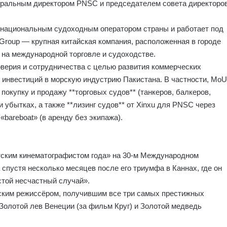
неральным директором PNSC и председателем совета директоро
 национальным судоходным оператором страны и работает под
Group — крупная китайская компания, расположенная в городе
на международной торговле и судоходстве.
верия и сотрудничества с целью развития коммерческих
 инвестиций в морскую индустрию Пакистана. В частности, MoU
окупку и продажу **торговых судов** (танкеров, балкеров,
 убытках, а также **лизинг судов** от Xinxu для PNSC через
bareboat» (в аренду без экипажа).
ским кинематографистом года» на 30-м Международном
спустя несколько месяцев после его триумфа в Каннах, где он
той несчастный случай».
тским режиссёром, получившим все три самых престижных
Золотой лев Венеции (за фильм Круг) и Золотой медведь