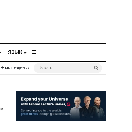
Sidebar
ЯЗЫК
Искать
Мы в соцсетях
ия