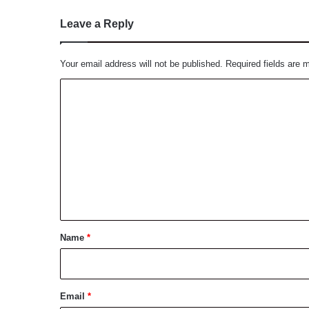
Leave a Reply
Your email address will not be published.
Required fields are
C
o
m
m
e
n
t
*
Name
*
Email
*