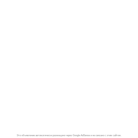
Это объявление автоматически размещено через Google AdSense и не связано с этим сайтом.