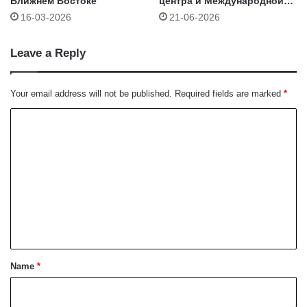
Ближнем Востоке
центра и Международной
академии журналистики
16-03-2026
21-06-2026
AJA
Leave a Reply
Your email address will not be published.
Required fields are marked
*
C
o
m
m
e
n
t
*
Name
*