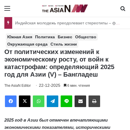
Menu
И
Иссык-Куль может стать постоянной ареной чемпионата мира по гонке на воде F1H20
Южная Азия
Политика
Бизнес
Общество
Окружающая среда
Стиль жизни
От политических изменений к
экономическому росту, от войн к
катастрофам: определяющий 2025
год для Азии (V) – Бангладеш
22-12-2025
The AsiaN Editor
6 мин. чтения
Facebook
X
WhatsApp
Telegram
Line
Отправить по имейл
Печать
2025 год в Азии был отмечен впечатляющими
экономическими показателями, историческими