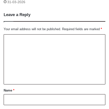
выхода на Nasdaq
31-03-2026
Leave a Reply
Your email address will not be published.
Required fields are marked
*
C
o
m
m
e
n
t
*
Name
*