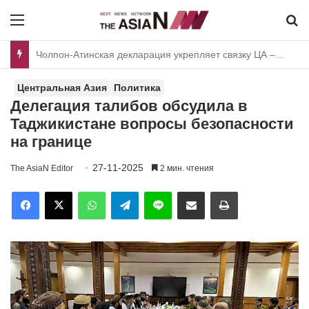
Menu
И
Чолпон-Атинская декларация укрепляет связку ЦА – Каспий – Южный Кавказ
Центральная Азия
Политика
Делегация талибов обсудила в
Таджикистане вопросы безопасности
на границе
27-11-2025
The AsiaN Editor
2 мин. чтения
Facebook
X
WhatsApp
Telegram
Line
Отправить по имейл
Печать