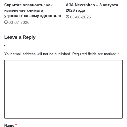
Скрытая опасность: как
AJA Newsbites – 3 августа
изменение климата
2026 года
угрожает нашему здоровью
03-08-2026
03-07-2026
Leave a Reply
Your email address will not be published.
Required fields are marked
*
C
o
m
m
e
n
t
*
Name
*