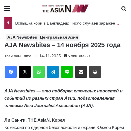
Menu
И
Пакистан и Шри-Ланка объединяют усилия для совместных исследований вредителей риса и плодовых культур
AJA Newsbites
Центральная Азия
AJA Newsbites – 14 ноября 2025 года
14-11-2025
The AsiaN Editor
5 мин. чтения
Facebook
X
WhatsApp
Telegram
Line
Отправить по имейл
Печать
AJA Newsbites — это подборка ключевых новостей и
событий из разных стран Азии, подготовленная
членами Asia Journalist Association (AJA).
Ли Сан-ги, THE AsiaN, Корея
Комиссия по ядерной безопасности и охране Южной Кореи