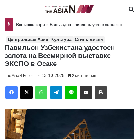
Menu
И
Вспышка кори в Бангладеш: число случаев заражения среди взрослого населения растет
Центральная Азия
Культура
Стиль жизни
Павильон Узбекистана удостоен
золота на Всемирной выставке
ЭКСПО в Осаке
13-10-2025
The AsiaN Editor
2 мин. чтения
Facebook
X
WhatsApp
Telegram
Line
Отправить по имейл
Печать