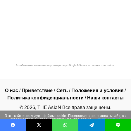
Это объявление автоматически размещено через Google AdSense и не связано с этим сайтом.
О нас
/
Приветствие
/
Сеть
/
Положения и условия
/
Политика конфиденциальности
/
Наши контакты
©
2026
, THE AsiaN Все права защищены.
Этот сайт использует файлы cookie. Продолжая использовать сайт, вы
соглашаетесь с использованием файлов cookie.
Узнать больше
ОК
Facebook
X
WhatsApp
Telegram
Line