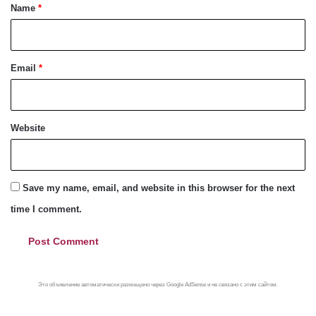
*
Name
*
Email
*
Website
Save my name, email, and website in this browser for the next
time I comment.
Это объявление автоматически размещено через Google AdSense и не связано с этим сайтом.