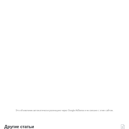
Это объявление автоматически размещено через Google AdSense и не связано с этим сайтом.
Другие статьи