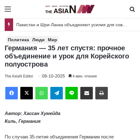
Menu
И
Индийская молодежь преодолевает стереотипы – фактор неожиданности
Политика
Люди
Мир
Германия — 35 лет спустя: прочное
объединение и урок для Корейского
полуострова
08-10-2025
The AsiaN Editor
4 мин. чтения
Facebook
X
WhatsApp
Telegram
Line
Отправить по имейл
Печать
Автор: Хассан Хумейда
Киль, Германия
По случаю 35-летия объединения Германии после