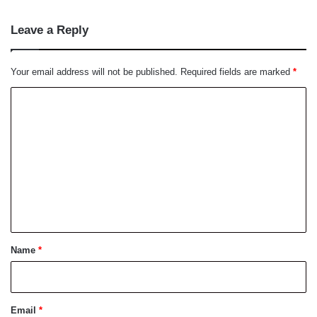
Leave a Reply
Your email address will not be published.
Required fields are marked
*
C
o
m
m
e
n
t
*
Name
*
Email
*