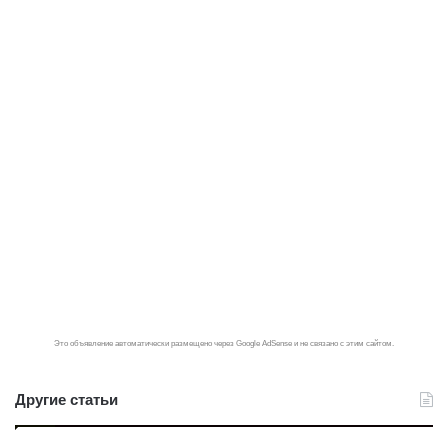
Это объявление автоматически размещено через Google AdSense и не связано с этим сайтом.
Другие статьи