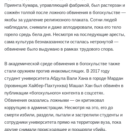
Приянта Кумара, управляющий фабрикой, был растерзан и
сожжён толпой после ложного обвинения в богохульстве —
якобы за удаление религиозного плаката. Сотни людей
наблюдали, снимали и даже аплодировали, пока его тело
горело средь бела дня. Несмотря на последующие аресты,
сама культура безнаказанности осталась нетронутой —
обвинение было выдумано в рамках трудового спора.
В академической среде обвинения в богохульстве также
стали оружием против инакомыслящих. В 2017 году
студент университета Абдула Вали Хана в городе Мардан
(провинция Хайбер-Пахтунхва) Машал Хан был обвинён в
публикации «богохульного» контента в соцсетях.
Обвинения оказались ложными — он критиковал
коррупцию в администрации. Несмотря на это, его до
смерти избили, раздели, пытали и застрелили студенты и
сотрудники университета прямо на территории вуза, пока
другие снимали происходящее и поощряли убийц.