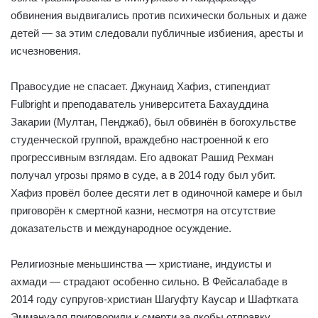
обвинения выдвигались против психически больных и даже
детей — за этим следовали публичные избиения, аресты и
исчезновения.
Правосудие не спасает. Джунаид Хафиз, стипендиат
Fulbright и преподаватель университета Бахауддина
Закарии (Мултан, Пенджаб), был обвинён в богохульстве
студенческой группой, враждебно настроенной к его
прогрессивным взглядам. Его адвокат Рашид Рехман
получал угрозы прямо в суде, а в 2014 году был убит.
Хафиз провёл более десяти лет в одиночной камере и был
приговорён к смертной казни, несмотря на отсутствие
доказательств и международное осуждение.
Религиозные меньшинства — христиане, индуисты и
ахмади — страдают особенно сильно. В Фейсалабаде в
2014 году супругов-христиан Шагуфту Каусар и Шафтката
Эммануэля приговорили к смерти за якобы отправку