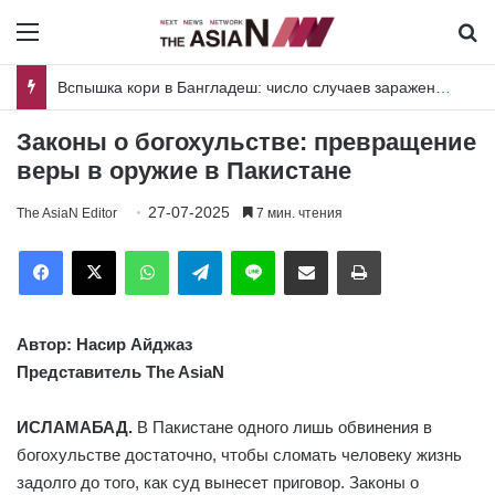
Menu
И
Пакистан и Шри-Ланка объединяют усилия для совместных исследований вредителей риса и плодовых культур
Законы о богохульстве: превращение
веры в оружие в Пакистане
27-07-2025
The AsiaN Editor
7 мин. чтения
Facebook
X
WhatsApp
Telegram
Line
Отправить по имейл
Печать
Автор: Насир Айджаз
Представитель The AsiaN
ИСЛАМАБАД.
В Пакистане одного лишь обвинения в
богохульстве достаточно, чтобы сломать человеку жизнь
задолго до того, как суд вынесет приговор. Законы о