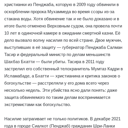
христианки из Пенджаба, которую в 2009 году обвинили в
оскорблении пророка Мухаммеда во время ссоры из-за
стакана воды. Хотя обвинение так и не было доказано и в
итоге было отменено Верховным судом, она провела почти
10 лет в одиночной камере в ожидании смертной казни. Её
дело вызвало волну насилия по всей стране. Двое мужчин,
выступивших в её защиту — губернатор Пенджаба Салман
Тасир и федеральный министр по делам меньшинств
Шахбаз Бхатти — были убиты. Тасира в 2011 году
застрелил его собственный телохранитель Мумтаз Кадри в
Исламабаде, а Бхатти — христианина и критика законов о
богохульстве — расстреляли у его дома всего через
несколько недель. Эти убийства ясно дали понять: даже
защита обвиняемого по таким делам воспринимается
экстремистами как богохульство.
Насилие затрагивает не только политиков. В декабре 2021
года в городе Сиалкот (Пенджаб) гражданин Шри-Ланки