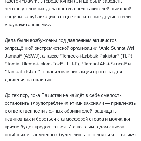
газетой *Dawn*, в городе Кунри (Синд) были заведены
четыре уголовных дела против представителей шиитской
общины за публикации в соцсетях, которые другие сочли
«неуважительными».
Дела были возбуждены под давлением активистов
запрещённой экстремистской организации *Ahle Sunnat Wal
Jamaat* (ASWJ), а также *Tehreek-i-Labbaik Pakistan* (TLP),
*Jamiat Ulema-i-Islam-Fazl* (JUI-F), *Jamaat Ahl-i-Sunnat* и
*Jamaat-i-Islami*, организовавших акции протеста для
давления на полицию.
До тех пор, пока Пакистан не найдёт в себе смелость
остановить злоупотребления этими законами — привлекать
к ответственности ложных обвинителей, защищать
невиновных и бороться с атмосферой страха и молчания —
кризис будет продолжаться. И с каждым годом список
погибших и сломленных будет лишь пополняться — во имя