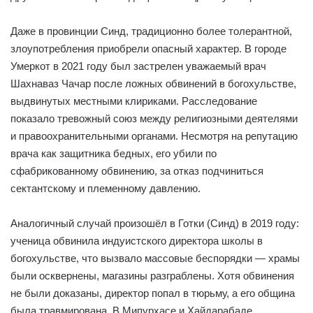
Даже в провинции Синд, традиционно более толерантной,
злоупотребления приобрели опасный характер. В городе
Умеркот в 2021 году был застрелен уважаемый врач
Шахнаваз Чачар после ложных обвинений в богохульстве,
выдвинутых местными клириками. Расследование
показало тревожный союз между религиозными деятелями
и правоохранительными органами. Несмотря на репутацию
врача как защитника бедных, его убили по
сфабрикованному обвинению, за отказ подчиниться
сектантскому и племенному давлению.
Аналогичный случай произошёл в Готки (Синд) в 2019 году:
ученица обвинила индуистского директора школы в
богохульстве, что вызвало массовые беспорядки — храмы
были осквернены, магазины разграблены. Хотя обвинения
не были доказаны, директор попал в тюрьму, а его община
была травмирована. В Мипурхасе и Хайдарабаде