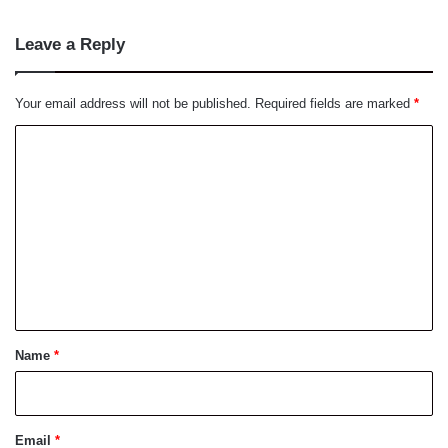
Leave a Reply
Your email address will not be published.
Required fields are marked
*
C
o
m
m
e
n
t
*
Name
*
Email
*