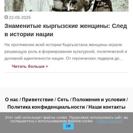
22-05-2025
Знаменитые кыргызские женщины: След
в истории нации
На протяжении всей истории Кыргызстана женщины играли
решающую роль в формировании культурной, политической и
духовной идентичности нации. От героических лидеров до
современных первопроходцев, их истории воплощают силу,
Читать больше »
достоинство и дальновидность. Одной из самых легендарных
фигур является Курманжан Датка, известная как «Королева
Юга». Могущественный лидер и дипломат 19 века, она
правила…
О нас
/
Приветствие
/
Сеть
/
Положения и условия
/
Политика конфиденциальности
/
Наши контакты
©
2026
, THE AsiaN Все права защищены.
Этот сайт использует файлы cookie. Продолжая использовать сайт, вы
соглашаетесь с использованием файлов cookie.
Узнать больше
ОК